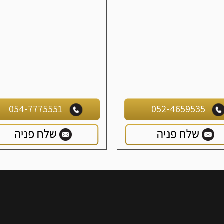
054-7775551
052-4659535