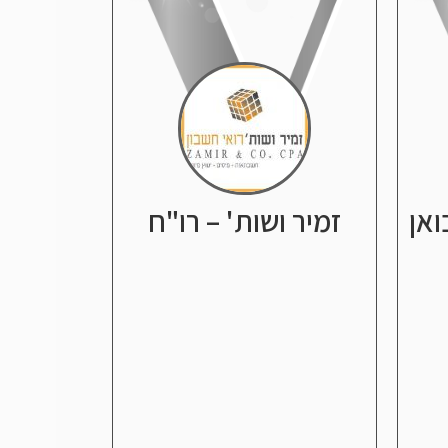
ואן
זמיר ושות' – רו"ח